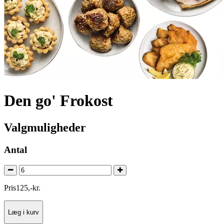
Den go' Frokost
Valgmuligheder
Antal
Pris
125
,
-
kr.
Læg i kurv