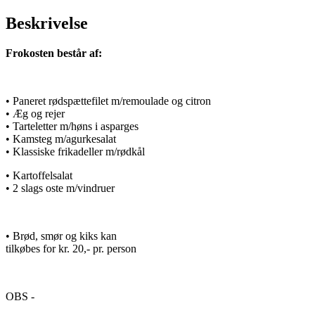
Beskrivelse
Frokosten består af:
• Paneret rødspættefilet m/remoulade og citron
• Æg og rejer
• Tarteletter m/høns i asparges
• Kamsteg m/agurkesalat
• Klassiske frikadeller m/rødkål
• Kartoffelsalat
• 2 slags oste m/vindruer
• Brød, smør og kiks kan
tilkøbes for kr. 20,- pr. person
OBS -