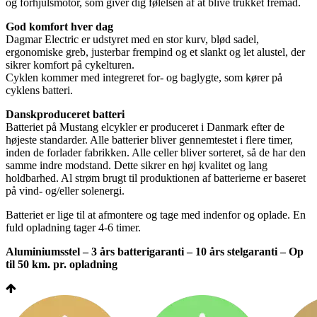
og forhjulsmotor, som giver dig følelsen af at blive trukket fremad.
God komfort hver dag
Dagmar Electric er udstyret med en stor kurv, blød sadel,
ergonomiske greb, justerbar frempind og et slankt og let alustel, der
sikrer komfort på cykelturen.
Cyklen kommer med integreret for- og baglygte, som kører på
cyklens batteri.
Danskproduceret batteri
Batteriet på Mustang elcykler er produceret i Danmark efter de
højeste standarder. Alle batterier bliver gennemtestet i flere timer,
inden de forlader fabrikken. Alle celler bliver sorteret, så de har den
samme indre modstand. Dette sikrer en høj kvalitet og lang
holdbarhed. Al strøm brugt til produktionen af batterierne er baseret
på vind- og/eller solenergi.
Batteriet er lige til at afmontere og tage med indenfor og oplade. En
fuld opladning tager 4-6 timer.
Aluminiumsstel – 3 års batterigaranti – 10 års stelgaranti – Op
til 50 km. pr. opladning