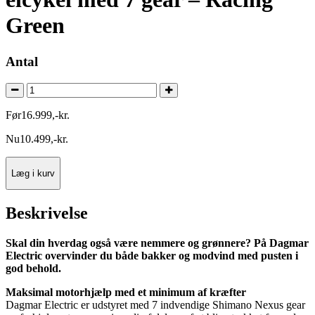
Green
Antal
Før
16.999
,
-
kr.
Nu
10.499
,
-
kr.
Læg i kurv
Beskrivelse
Skal din hverdag også være nemmere og grønnere? På Dagmar
Electric overvinder du både bakker og modvind med pusten i
god behold.
Maksimal motorhjælp med et minimum af kræfter
Dagmar Electric er udstyret med 7 indvendige Shimano Nexus gear