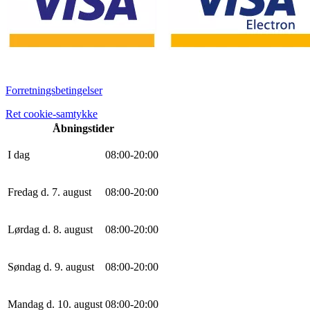
Forretningsbetingelser
Ret cookie-samtykke
Åbningstider
I dag
0
8
:
0
0
-
20
:
0
0
Fredag d. 7. august
0
8
:
0
0
-
20
:
0
0
Lørdag d. 8. august
0
8
:
0
0
-
20
:
0
0
Søndag d. 9. august
0
8
:
0
0
-
20
:
0
0
Mandag d. 10. august
0
8
:
0
0
-
20
:
0
0