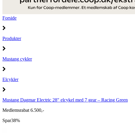
Forside
Produkter
Mustang cykler
Elcykler
Mustang Dagmar Electric 28" elcykel med 7 gear – Racing Green
Medlemsrabat 6.500,-
Spar
38%