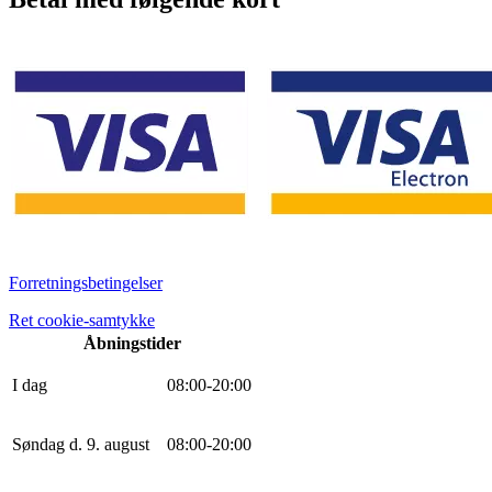
Forretningsbetingelser
Ret cookie-samtykke
Åbningstider
I dag
0
8
:
0
0
-
20
:
0
0
Søndag d. 9. august
0
8
:
0
0
-
20
:
0
0