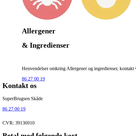
Allergener
& Ingredienser
Henvendelser omkring Allergener og ingredienser, kontakt ve
86 27 00 19
Kontakt os
SuperBrugsen Skåde
86 27 00 19
CVR: 39136910
Betal med følgende kort