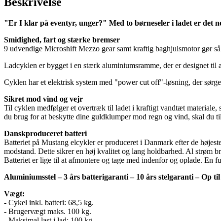
Beskrivelse
"Er I klar på eventyr, unger?" Med to børneseler i ladet er det n
Smidighed, fart og stærke bremser
9 udvendige Microshift Mezzo gear samt kraftig baghjulsmotor gør så
Ladcyklen er bygget i en stærk aluminiumsramme, der er designet til at
Cyklen har et elektrisk system med "power cut off"-løsning, der sørger
Sikret mod vind og vejr
Til cyklen medfølger et overtræk til ladet i kraftigt vandtæt materia
du brug for at beskytte dine guldklumper mod regn og vind, skal du ti
Danskproduceret batteri
Batteriet på Mustang elcykler er produceret i Danmark efter de højeste s
modstand. Dette sikrer en høj kvalitet og lang holdbarhed. Al strøm brug
Batteriet er lige til at afmontere og tage med indenfor og oplade. En f
Aluminiumsstel – 3 års batterigaranti – 10 års stelgaranti – Op ti
Vægt:
- Cykel inkl. batteri: 68,5 kg.
- Brugervægt maks. 100 kg.
- Maksimal last i lad: 100 kg.