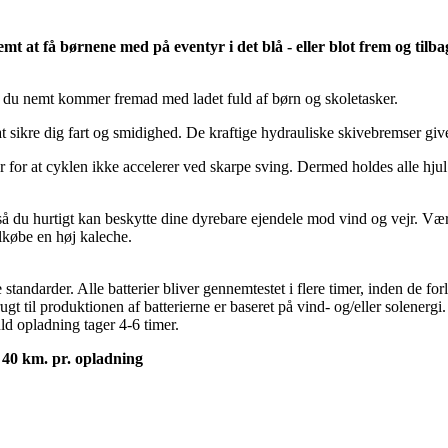
emt at få børnene med på eventyr i det blå - eller blot frem og ti
 du nemt kommer fremad med ladet fuld af børn og skoletasker.
 sikre dig fart og smidighed. De kraftige hydrauliske skivebremser giver
 for at cyklen ikke accelerer ved skarpe sving. Dermed holdes alle hjul 
le, så du hurtigt kan beskytte dine dyrebare ejendele mod vind og vejr
lkøbe en høj kaleche.
tandarder. Alle batterier bliver gennemtestet i flere timer, inden de for
t til produktionen af batterierne er baseret på vind- og/eller solenergi.
uld opladning tager 4-6 timer.
l 40 km. pr. opladning