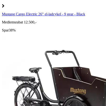
Mustang Cargo Electric 26" el-ladcykel - 9 gear - Black
Medlemsrabat 12.500,-
Spar
38%