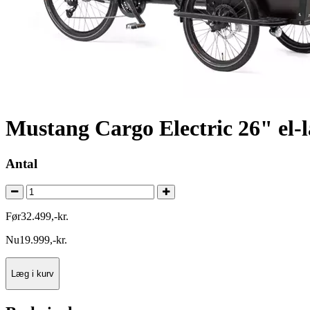
Mustang Cargo Electric 26" el-l
Antal
Før
32.499
,
-
kr.
Nu
19.999
,
-
kr.
Læg i kurv