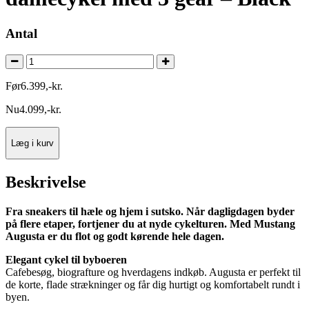
Antal
Før
6.399
,
-
kr.
Nu
4.099
,
-
kr.
Læg i kurv
Beskrivelse
Fra sneakers til hæle og hjem i sutsko. Når dagligdagen byder
på flere etaper, fortjener du at nyde cykelturen. Med Mustang
Augusta er du flot og godt kørende hele dagen.
Elegant cykel til byboeren
Cafebesøg, biografture og hverdagens indkøb. Augusta er perfekt til
de korte, flade strækninger og får dig hurtigt og komfortabelt rundt i
byen.