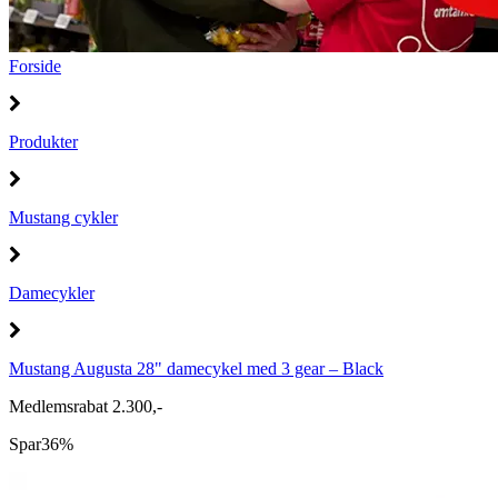
Forside
Produkter
Mustang cykler
Damecykler
Mustang Augusta 28" damecykel med 3 gear – Black
Medlemsrabat 2.300,-
Spar
36%