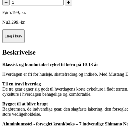
Før
5.199
,
-
kr.
Nu
3.299
,
-
kr.
Læg i kurv
Beskrivelse
Klassisk og komfortabel cykel til børn på 10-13 år
Hverdagen er fri for husleje, skattefradrag og indkøb. Med Mustang
Til en travl hverdag
De tre gear egner sig godt til hverdagens korte cykelture i fladt terræn
cykelture i hverdagen behagelige og komfortable.
Bygget til at blive brugt
Bagbremsen, de indvendige gear, den slagfaste lakering, den forsegled
store vedligeholdelse.
Aluminiumsstel - forseglet krankboks – 7 indvendige Shimano Nex