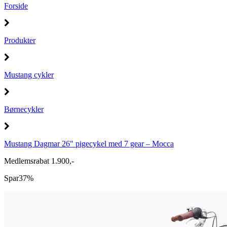
Forside
Produkter
Mustang cykler
Børnecykler
Mustang Dagmar 26" pigecykel med 7 gear – Mocca
Medlemsrabat 1.900,-
Spar
37%