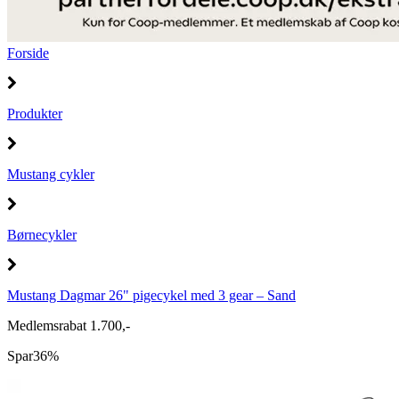
Forside
Produkter
Mustang cykler
Børnecykler
Mustang Dagmar 26" pigecykel med 3 gear – Sand
Medlemsrabat 1.700,-
Spar
36%