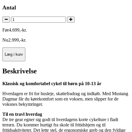
Antal
Før
4.699
,
-
kr.
Nu
2.999
,
-
kr.
Læg i kurv
Beskrivelse
Klassisk og komfortabel cykel til børn på 10-13 år
Hverdagen er fri for husleje, skattefradrag og indkøb. Med Mustang
Dagmar får du kørekomfort som en voksen, men slipper for de
voksnes bekymringer.
Til en travl hverdag
De tre gear egner sig godt til hverdagens korte cykelture i fladt
terræn. Du kommer hurtigt fra skole til fritidshjem og til
fritidsaktiviteter. Det lette stel, de ergonomiske greb og den fyldige