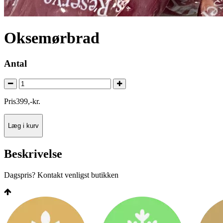
Oksemørbrad
Antal
Pris
399
,
-
kr.
Læg i kurv
Beskrivelse
Dagspris? Kontakt venligst butikken