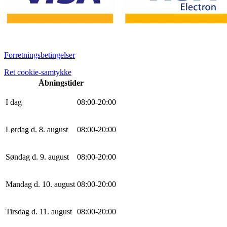
Forretningsbetingelser
Ret cookie-samtykke
Åbningstider
I dag
0
8
:
0
0
-
20
:
0
0
Lørdag d. 8. august
0
8
:
0
0
-
20
:
0
0
Søndag d. 9. august
0
8
:
0
0
-
20
:
0
0
Mandag d. 10. august
0
8
:
0
0
-
20
:
0
0
Tirsdag d. 11. august
0
8
:
0
0
-
20
:
0
0