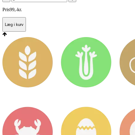
Pris
99
,
-
kr.
Læg i kurv