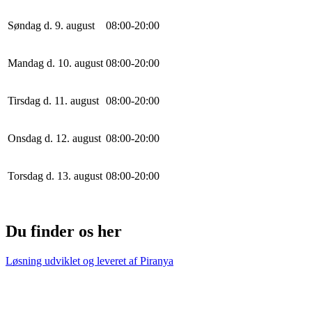
Søndag d. 9. august
0
8
:
0
0
-
20
:
0
0
Mandag d. 10. august
0
8
:
0
0
-
20
:
0
0
Tirsdag d. 11. august
0
8
:
0
0
-
20
:
0
0
Onsdag d. 12. august
0
8
:
0
0
-
20
:
0
0
Torsdag d. 13. august
0
8
:
0
0
-
20
:
0
0
Du finder os her
Løsning udviklet og leveret af
Piranya