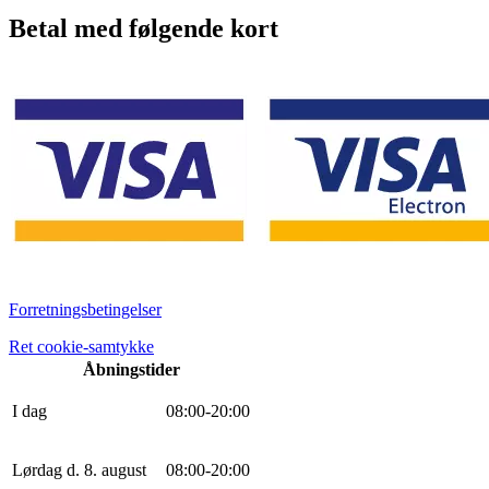
Betal med følgende kort
Forretningsbetingelser
Ret cookie-samtykke
Åbningstider
I dag
0
8
:
0
0
-
20
:
0
0
Lørdag d. 8. august
0
8
:
0
0
-
20
:
0
0