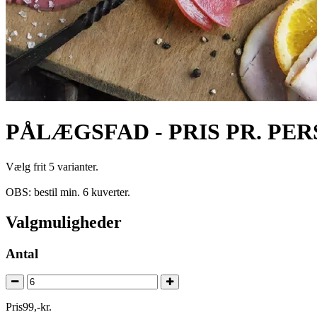
PÅLÆGSFAD - PRIS PR. PE
Vælg frit 5 varianter.
OBS: bestil min. 6 kuverter.
Valgmuligheder
Antal
Pris
99
,
-
kr.