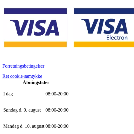
Forretningsbetingelser
Ret cookie-samtykke
Åbningstider
I dag
0
8
:
0
0
-
20
:
0
0
Søndag d. 9. august
0
8
:
0
0
-
20
:
0
0
Mandag d. 10. august
0
8
:
0
0
-
20
:
0
0